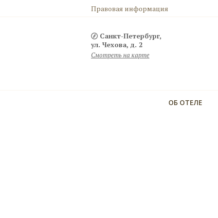
Правовая информация
Санкт-Петербург,
ул. Чехова, д. 2
Смотреть на карте
ОБ ОТЕЛЕ
Комфортное размещение с детьми
Детская кроватка, детская ванночка, халатик, горшок
ступенька для раковины, детский стульчик, настоль
игра