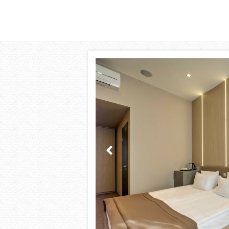
Вкусный сытный завтрак
Готовится шеф-поваром индивидуально