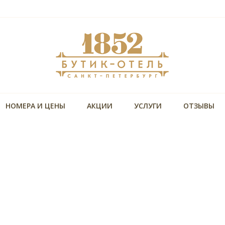
НОМЕРА И ЦЕНЫ
АКЦИИ
УСЛУГИ
ОТЗЫВЫ
Уникальная локация
,
В пешей досутпности Невский проспект, Московс
ная
вокзал и основные достопримечательности
Размещение с собакой