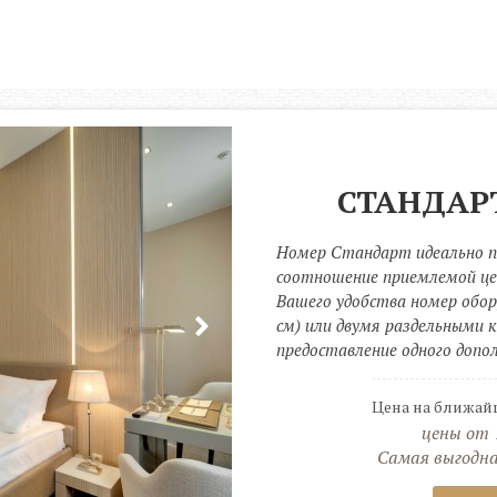
До 30 см в холке. Услуга предоставляется
по предварительному согласованию
СТАНДАР
Номер Стандарт идеально по
соотношение приемлемой цен
Вашего удобства номер обору
см) или двумя раздельными 
предоставление одного допо
Цена на ближай
цены от
Самая выгодная