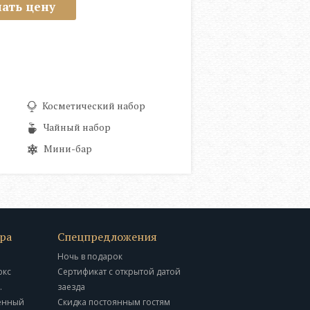
нать цену
Косметический набор
Чайный набор
Мини-бар
ра
Спецпредложения
Ночь в подарок
юкс
Сертификат с открытой датой
.
заезда
енный
Скидка постоянным гостям