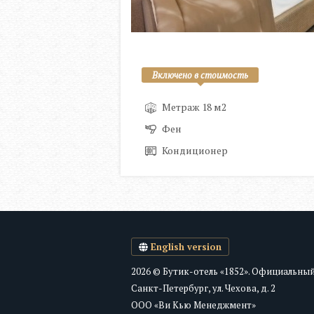
Включено в стоимость
Метраж 18 м2
Фен
Кондиционер
English version
2026 © Бутик-отель «1852». Официальный
Санкт-Петербург, ул. Чехова, д. 2
ООО «Ви Кью Менеджмент»