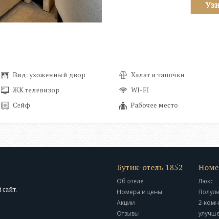
Уз
Вид: ухоженный двор
Халат и тапочки
ЖК телевизор
WI-FI
Сейф
Рабочее место
Бутик-отель 1852
Номе
Об отеле
Люкс
 сайт.
Номера и цены
Полул
Акции
2-комн
Отзывы
улучш