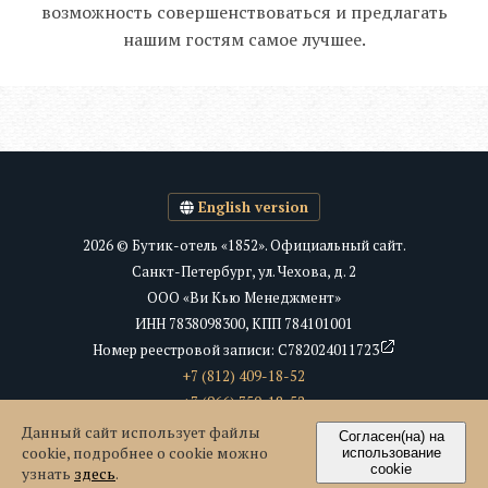
возможность совершенствоваться и предлагать
нашим гостям самое лучшее.
English version
2026 © Бутик-отель «1852». Официальный сайт.
Санкт-Петербург, ул. Чехова, д. 2
ООО «Ви Кью Менеджмент»
ИНН 7838098300, КПП 784101001
Номер реестровой записи: С782024011723
+7 (812) 409-18-52
+7 (966) 750-18-52
info@1852hotel.ru
Данный сайт использует файлы
Согласен(на) на
cookie, подробнее о cookie можно
использование
cookie
узнать
здесь
.
Сайт разработан в ISIN