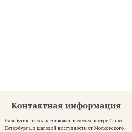
стульчик, настольная игра
Вкусный сытный завтрак
Готовится шеф-поваром индивидуально
Уникальная локация
В пешей досутпности Невский проспект,
Московский вокзал и основные
достопримечательности
Размещение с собакой
До 30 см в холке. Услуга предоставляется
по предварительному согласованию
Контактная информация
Наш бутик-отель расположен в самом центре Санкт-
Петербурга, в шаговой доступности от Московского